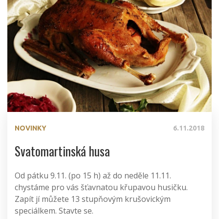
NOVINKY
6.11.2018
Svatomartinská husa
Od pátku 9.11. (po 15 h) až do neděle 11.11.
chystáme pro vás šťavnatou křupavou husičku.
Zapít jí můžete 13 stupňovým krušovickým
speciálkem. Stavte se.