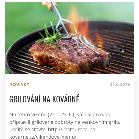
NOVINKY
21.6.2019
GRILOVÁNÍ NA KOVÁRNĚ
Na tento víkend (21. – 23. 6.) jsme si pro vás
připravili grilované dobroty na venkovním grilu.
Určitě se stavte! http://restaurace-na-
kovarne.cz/vikendove-menu/