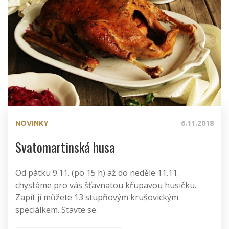
NOVINKY
6.11.2018
Svatomartinská husa
Od pátku 9.11. (po 15 h) až do neděle 11.11.
chystáme pro vás šťavnatou křupavou husičku.
Zapít jí můžete 13 stupňovým krušovickým
speciálkem. Stavte se.