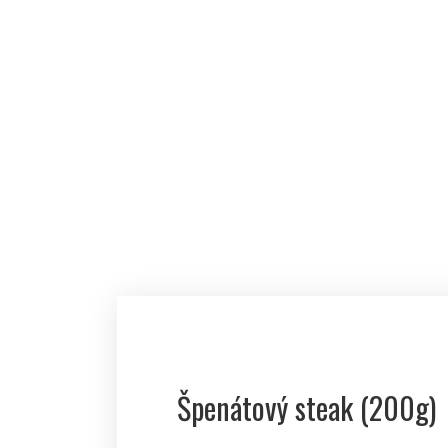
MENU
GALERIE
REZE
TÝDENNÍ MENU
VÍKENDOVÁ NABÍDKA
JÍDELNÍ LÍSTEK
Špenátový steak (200g)