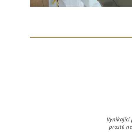
 ceny. Rád se zase při cestě
Vynikající
prostě ne