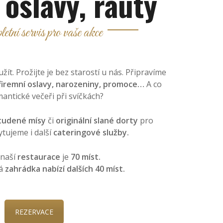
 oslavy, rauty
ní servis pro vaše akce
ít. Prožijte je bez starostí u nás. Připravíme
firemní oslavy, narozeniny, promoce…
A co
antické večeři při svíčkách?
tudené mísy
či
originální slané dorty
pro
ytujeme i další
cateringové služby.
 naší
restaurace
je
70 míst.
ná
zahrádka nabízí dalších 40 míst.
REZERVACE