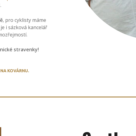
.
tě
, pro cyklisty máme
 je i sázková kancelář
mozřejmostí.
onické stravenky!
I
NA KOVÁRNU.