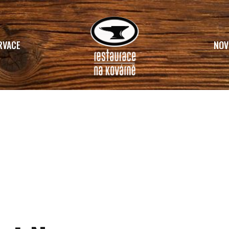
RVACE
NOV
Home
O Nás