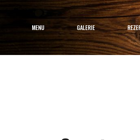
MENU
GALERIE
REZE
TÝDENNÍ MENU
VÍKENDOVÁ NABÍDKA
JÍDELNÍ LÍSTEK