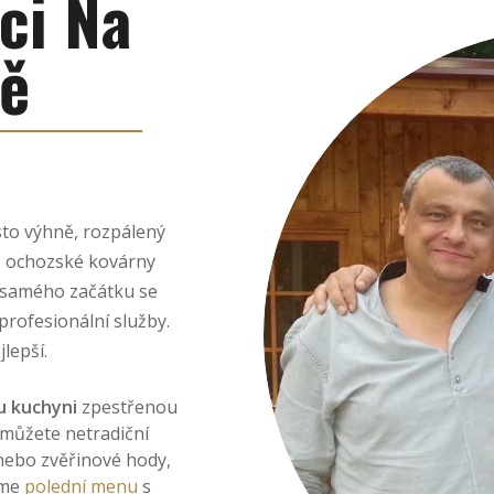
ci Na
ě
sto výhně, rozpálený
lé ochozské kovárny
d samého začátku se
profesionální služby.
jlepší.
u kuchyni
zpestřenou
můžete netradiční
 nebo zvěřinové hody,
íme
polední menu
s