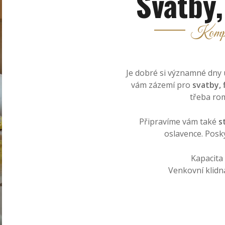
Svatby,
Komplet
Je dobré si významné dny už
vám zázemí pro
svatby, 
třeba rom
Připravíme vám také
s
oslavence. Posk
Kapacita
Venkovní klid