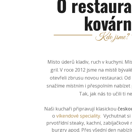
O restaura
kovárn
Kdo jsme?
Místo úderů kladiv, ruch v kuchyni. Mí
gril. V roce 2012 jsme na místě býva
otevřeli zbrusu novou restauraci. O
snažíme místním i přespolním nabízet 
Tak, jak nás to učili ti ne
Naši kuchaři připravují klasickou
česko
o
víkendové speciality.
Vychutnat si 
prvotřídní steaky, kachní, zabíjačkové
burgry apod. Přes všední den nabíz