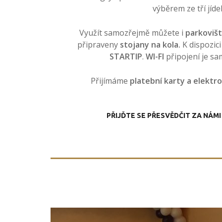
výběrem ze tří jídel
Využít samozřejmě můžete i
parkoviš
připraveny
stojany na kola.
K dispozici
STARTIP
.
WI-FI
připojení je sa
Přijímáme
platební karty a elektr
PŘIJĎTE SE PŘESVĚDČIT ZA NÁM