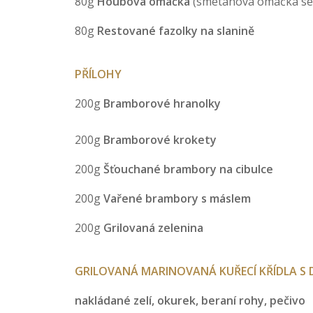
80g
Houbová
omáčka
(smetanová omáčka se
80g
Restované fazolky na slanině
PŘÍLOHY
200g
Bramborové hranolky
200g
Bramborové krokety
200g
Šťouchané brambory na cibulce
200g
Vařené brambory s máslem
200g
Grilovaná zelenina
GRILOVANÁ MARINOVANÁ KUŘECÍ KŘÍDLA 
nakládané zelí, okurek, beraní rohy, pečivo