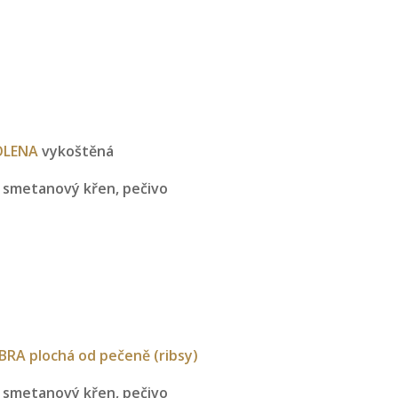
OLENA
vykoštěná
e, smetanový křen, pečivo
A plochá od pečeně (ribsy)
e, smetanový křen, pečivo