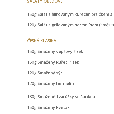
SALÁTY OBĚDOVÉ
150g
Salát s filírovaným kuřecím prsíčkem a
120g
Salát s grilovaným hermelínem
(směs t
ČESKÁ KLASIKA
150g
Smažený vepřový řízek
150g
Smažený kuřecí řízek
120g
Smažený sýr
120g
Smažený hermelín
180g
Smažené tvarůžky se šunkou
150g
Smažený květák