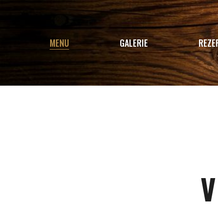
MENU
GALERIE
REZE
TÝDENNÍ MENU
VÍKENDOVÁ NABÍDKA
JÍDELNÍ LÍSTEK
V