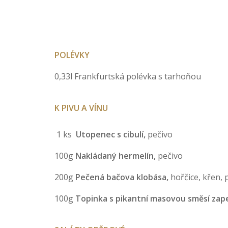
POLÉVKY
0,33l Frankfurtská polévka s tarhoňou
K PIVU A VÍNU
1 ks
Utopenec s cibulí,
pečivo
100g
Nakládaný hermelín,
pečivo
200g
Pečená bačova klobása,
hořčice, křen, 
100g
Topinka s pikantní masovou směsí za