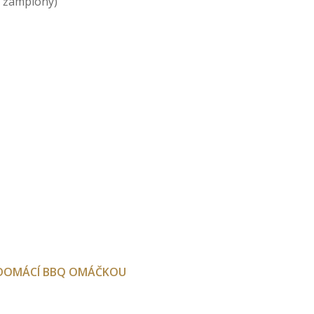
 žampiony)
S DOMÁCÍ BBQ OMÁČKOU