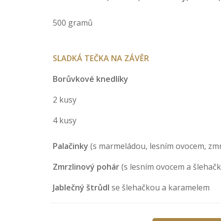
500 gramů
SLADKÁ TEČKA NA ZÁVĚR
Borůvkové knedlíky
2 kusy
4 kusy
Palačinky
(s marmeládou, lesním ovocem, zmr
Zmrzlinový pohár
(s lesním ovocem a šlehač
Jablečný štrůdl
se šlehačkou a karamelem