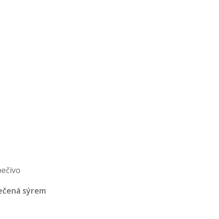
pečivo
pečená sýrem