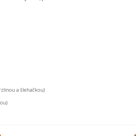
zlinou a šlehačkou)
kou)