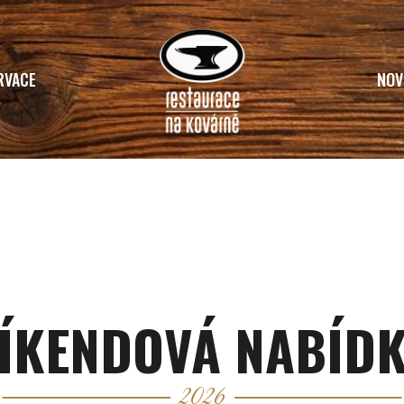
RVACE
NOV
Home
Víkendová Nabídka
ÍKENDOVÁ NABÍD
2026