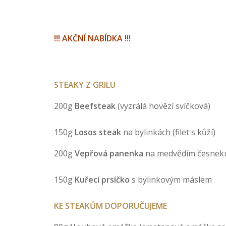
!!! AKČNÍ NABÍDKA !!!
STEAKY Z GRILU
200g
Beefsteak
(vyzrálá hovězí svíčková)
150g
Losos steak
na bylinkách (filet s kůží)
200g
Vepřová panenka
na medvědím česnek
150g
Kuřecí prsíčko
s bylinkovým máslem
KE STEAKŮM DOPORUČUJEME