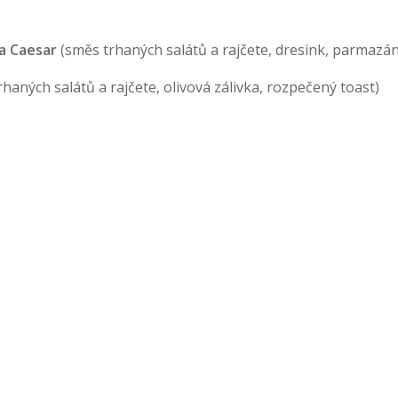
la Caesar
(směs trhaných salátů a rajčete, dresink, parmazá
rhaných salátů a rajčete, olivová zálivka, rozpečený toast)