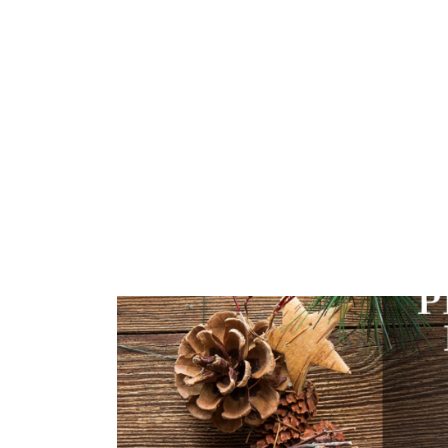
MENU
GALERIE
REZE
TÝDENNÍ MENU
VÍKENDOVÁ NABÍDKA
JÍDELNÍ LÍSTEK