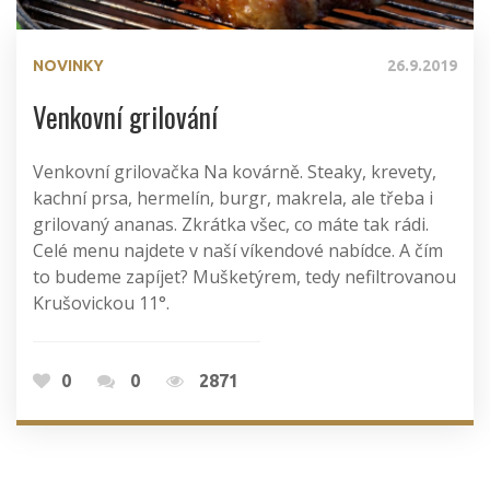
NOVINKY
26.9.2019
Venkovní grilování
Venkovní grilovačka Na kovárně. Steaky, krevety,
kachní prsa, hermelín, burgr, makrela, ale třeba i
grilovaný ananas. Zkrátka všec, co máte tak rádi.
Celé menu najdete v naší víkendové nabídce. A čím
to budeme zapíjet? Mušketýrem, tedy nefiltrovanou
Krušovickou 11°.
0
0
2871