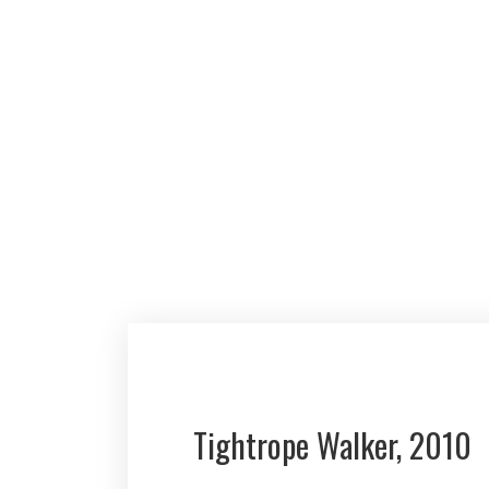
MENU
GALERIE
REZE
TÝDENNÍ MENU
VÍKENDOVÁ NABÍDKA
JÍDELNÍ LÍSTEK
Tightrope Walker, 2010