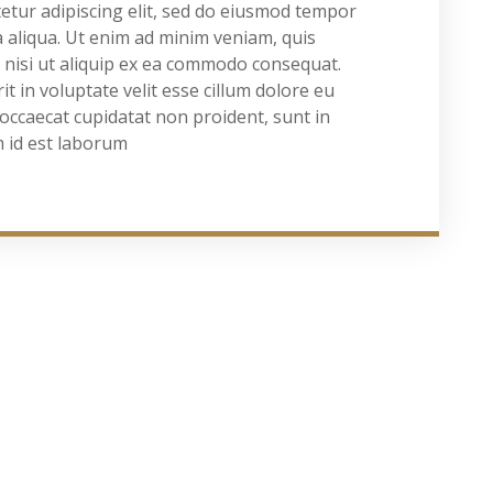
etur adipiscing elit, sed do eiusmod tempor
a aliqua. Ut enim ad minim veniam, quis
s nisi ut aliquip ex ea commodo consequat.
t in voluptate velit esse cillum dolore eu
 occaecat cupidatat non proident, sunt in
m id est laborum