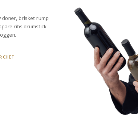
y doner, brisket rump
spare ribs drumstick.
doggen.
R CHEF