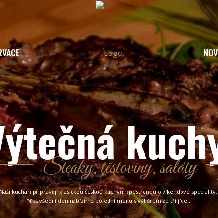
RVACE
NOV
Výtečná kuch
Steaky, těstoviny, saláty
Naši kuchaři připravují klasickou českou kuchyni zpestřenou o víkendové speciality.
Přes všední den nabízíme polední menu s výběrem ze tří jídel.