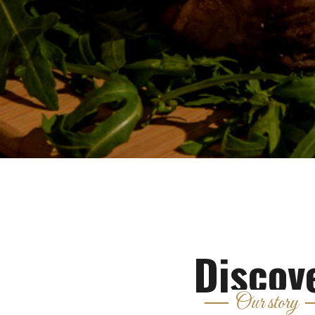
Discov
Our story