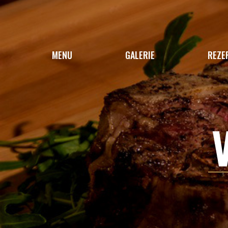
MENU
GALERIE
REZE
TÝDENNÍ MENU
VÍKENDOVÁ NABÍDKA
JÍDELNÍ LÍSTEK