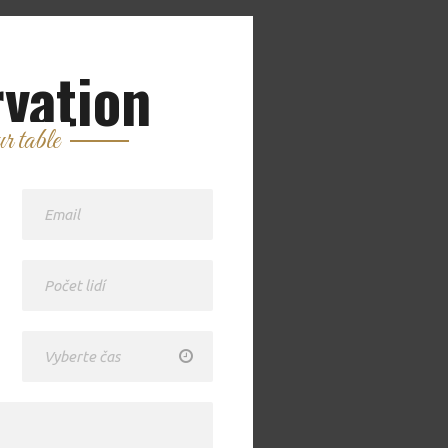
vation
 table