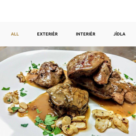
ALL
EXTERIÉR
INTERIÉR
JÍDLA
Husí játra na
houbách
JÍDLA