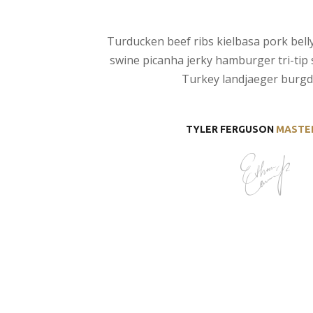
Turducken beef ribs kielbasa pork bell
swine picanha jerky hamburger tri-tip 
Turkey landjaeger burg
TYLER FERGUSON
MASTE