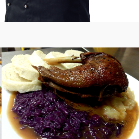
Svatomartinsk
á husička
JÍDLA