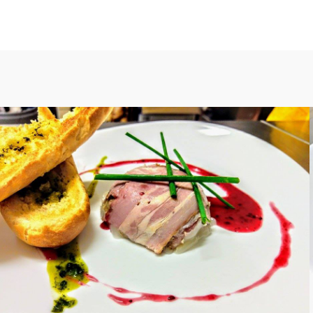
Husí paštika
JÍDLA