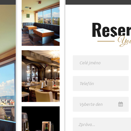
Reser
Your